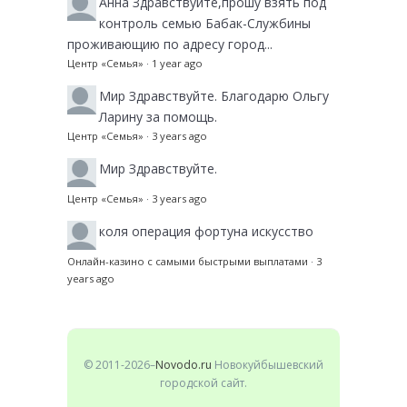
Анна
Здравствуйте,прошу взять под
контроль семью Бабак-Службины
проживающию по адресу город...
Центр «Семья»
·
1 year ago
Мир
Здравствуйте. Благодарю Ольгу
Ларину за помощь.
Центр «Семья»
·
3 years ago
Мир
Здравствуйте.
Центр «Семья»
·
3 years ago
коля
операция фортуна искусство
Онлайн-казино с самыми быстрыми выплатами
·
3
years ago
© 2011-2026–
Novodo.ru
Новокуйбышевский
городской сайт.