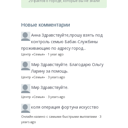
29 фактов о городе, которые Вы не знали
Новые комментарии
Анна
Здравствуйте,прошу взять под
контроль семью Бабак-Службины
проживающию по адресу город...
Центр «Семья»
·
1 year ago
Мир
Здравствуйте. Благодарю Ольгу
Ларину за помощь.
Центр «Семья»
·
3 years ago
Мир
Здравствуйте.
Центр «Семья»
·
3 years ago
коля
операция фортуна искусство
Онлайн-казино с самыми быстрыми выплатами
·
3
years ago