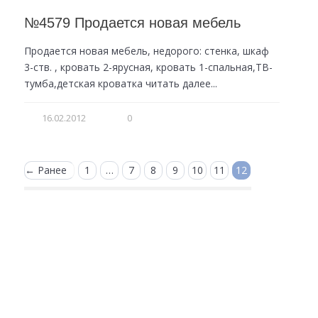
№4579 Продается новая мебель
Продается новая мебель, недорого: стенка, шкаф
3-ств. , кровать 2-ярусная, кровать 1-спальная,ТВ-
тумба,детская кроватка читать далее...
16.02.2012
0
← Ранее
1
…
7
8
9
10
11
12