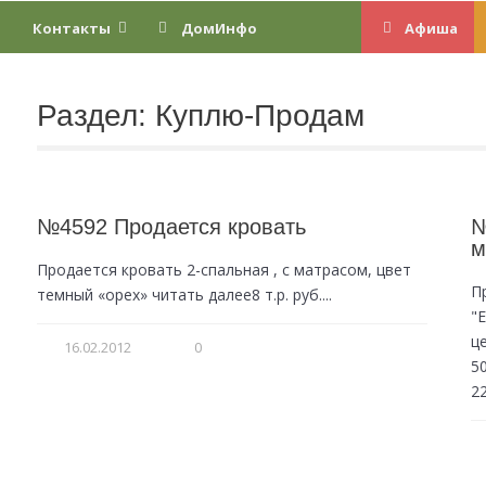
Контакты
ДомИнфо
Афиша
Раздел:
Куплю-Продам
№4592 Продается кровать
№
м
Продается кровать 2-спальная , с матрасом, цвет
П
темный «орех» читать далее8 т.р. руб....
"
ц
16.02.2012
0
5
2