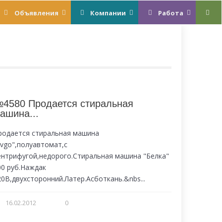
Объявления
Компании
Работа
4580 Продается стиральная
ашина...
родается стиральная машина
Evgo",полуавтомат,с
ентрифугой,недорого.Стиральная машина "Белка"
00 руб.Наждак
20В,двухсторонний.Латер.Асботкань.&nbs...
16.02.2012
0