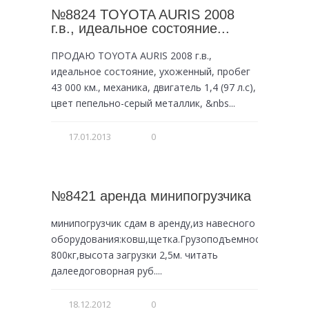
№8824 TOYOTA AURIS 2008
г.в., идеальное состояние...
ПРОДАЮ TOYOTA AURIS 2008 г.в.,
идеальное состояние, ухоженный, пробег
43 000 км., механика, двигатель 1,4 (97 л.с),
цвет пепельно-серый металлик, &nbs...
17.01.2013
0
№8421 аренда минипогрузчика
минипогрузчик сдам в аренду,из навесного
оборудования:ковш,щетка.Грузоподъемность
800кг,высота загрузки 2,5м. читать
далеедоговорная руб....
18.12.2012
0