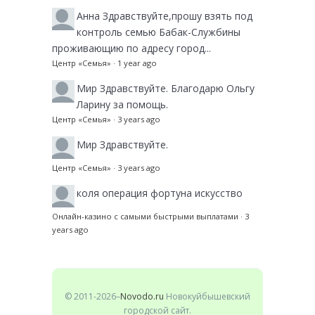
Анна
Здравствуйте,прошу взять под
контроль семью Бабак-Службины
проживающию по адресу город...
Центр «Семья»
·
1 year ago
Мир
Здравствуйте. Благодарю Ольгу
Ларину за помощь.
Центр «Семья»
·
3 years ago
Мир
Здравствуйте.
Центр «Семья»
·
3 years ago
коля
операция фортуна искусство
Онлайн-казино с самыми быстрыми выплатами
·
3
years ago
© 2011-2026–
Novodo.ru
Новокуйбышевский
городской сайт.