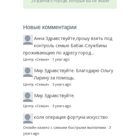
29 фактов о городе, которые Вы не знали
Новые комментарии
Анна
Здравствуйте,прошу взять под
контроль семью Бабак-Службины
проживающию по адресу город...
Центр «Семья»
·
1 year ago
Мир
Здравствуйте. Благодарю Ольгу
Ларину за помощь.
Центр «Семья»
·
3 years ago
Мир
Здравствуйте.
Центр «Семья»
·
3 years ago
коля
операция фортуна искусство
Онлайн-казино с самыми быстрыми выплатами
·
3
years ago