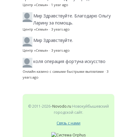
Центр «Семья»
·
1 year ago
Мир
Здравствуйте. Благодарю Ольгу
Ларину за помощь.
Центр «Семья»
·
3 years ago
Мир
Здравствуйте.
Центр «Семья»
·
3 years ago
коля
операция фортуна искусство
Онлайн-казино с самыми быстрыми выплатами
·
3
years ago
© 2011-2026–
Novodo.ru
Новокуйбышевский
городской сайт.
Связь с нами