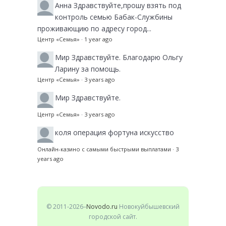
Анна
Здравствуйте,прошу взять под
контроль семью Бабак-Службины
проживающию по адресу город...
Центр «Семья»
·
1 year ago
Мир
Здравствуйте. Благодарю Ольгу
Ларину за помощь.
Центр «Семья»
·
3 years ago
Мир
Здравствуйте.
Центр «Семья»
·
3 years ago
коля
операция фортуна искусство
Онлайн-казино с самыми быстрыми выплатами
·
3
years ago
© 2011-2026–
Novodo.ru
Новокуйбышевский
городской сайт.