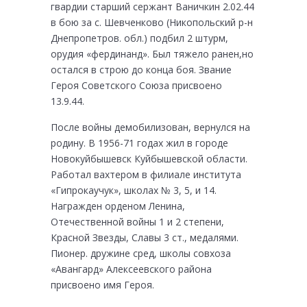
гвардии старший сержант Ваничкин 2.02.44
в бою за с. Шевченково (Никопольский р-н
Днепропетров. обл.) подбил 2 штурм,
орудия «фердинанд». Был тяжело ранен,но
остался в строю до конца боя. Звание
Героя Советского Союза присвоено
13.9.44.
После войны демобилизован, вернулся на
родину. В 1956-71 годах жил в городе
Новокуйбышевск Куйбышевской области.
Работал вахтером в филиале института
«Гипрокаучук», школах № 3, 5, и 14.
Награжден орденом Ленина,
Отечественной войны 1 и 2 степени,
Красной Звезды, Славы 3 ст., медалями.
Пионер. дружине сред, школы совхоза
«Авангард» Алексеевского района
присвоено имя Героя.