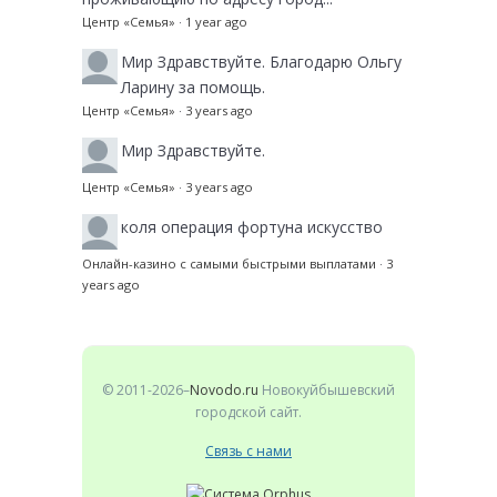
Центр «Семья»
·
1 year ago
Мир
Здравствуйте. Благодарю Ольгу
Ларину за помощь.
Центр «Семья»
·
3 years ago
Мир
Здравствуйте.
Центр «Семья»
·
3 years ago
коля
операция фортуна искусство
Онлайн-казино с самыми быстрыми выплатами
·
3
years ago
© 2011-2026–
Novodo.ru
Новокуйбышевский
городской сайт.
Связь с нами