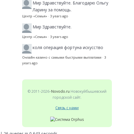
Мир
Здравствуйте. Благодарю Ольгу
Ларину за помощь.
Центр «Семья»
·
3 years ago
Мир
Здравствуйте.
Центр «Семья»
·
3 years ago
коля
операция фортуна искусство
Онлайн-казино с самыми быстрыми выплатами
·
3
years ago
© 2011-2026–
Novodo.ru
Новокуйбышевский
городской сайт.
Связь с нами
| 26 queries in 0,643 seconds.