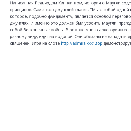
Написанная Редьярдом Кипплингом, история о Маугли сод
принципов. Сам закон джунглей гласит: "Мы с тобой одной 
которое, подобно фундаменту, является основой перегов
джунглях. И именно это должен был усвоить Маугли, прежд
собой бесконечные войны. В романе много аллегоричных сц
разному виду, идут на водопой. Они обязаны не нападать др
священен. Игра на слоте
http://admiralxxx1.top
демонстрируе