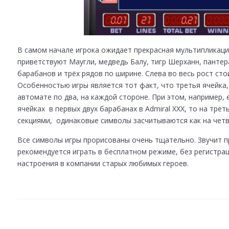
В самом начале игрока ожидает прекрасная мультипликацио
приветствуют Маугли, медведь Балу, тигр Шерханн, пантера
барабанов и трёх рядов по ширине. Слева во весь рост ст
Особенностью игры является тот факт, что третья ячейка,
автомате по два, на каждой стороне. При этом, например,
ячейках в первых двух барабанах в Admiral XXX, то на тре
секциями, одинаковые символы засчитываются как на четвё
Все символы игры прорисованы очень тщательно. Звучит 
рекомендуется играть в бесплатном режиме, без регистра
настроения в компании старых любимых героев.