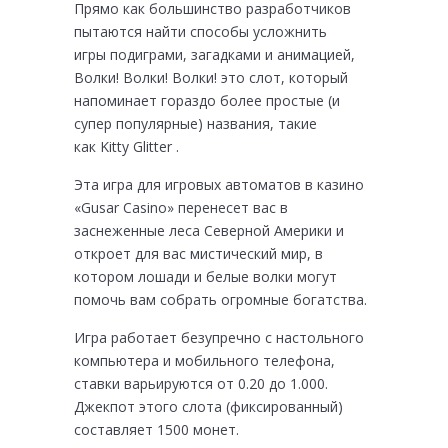
Прямо как большинство разработчиков
пытаются найти способы усложнить
игры подиграми, загадками и анимацией,
Волки! Волки! Волки! это слот, который
напоминает гораздо более простые (и
супер популярные) названия, такие
как Kitty Glitter .
Эта игра для игровых автоматов в казино
«Gusar Casino» перенесет вас в
заснеженные леса Северной Америки и
откроет для вас мистический мир, в
котором лошади и белые волки могут
помочь вам собрать огромные богатства.
Игра работает безупречно с настольного
компьютера и мобильного телефона,
ставки варьируются от 0.20 до 1.000.
Джекпот этого слота (фиксированный)
составляет 1500 монет.