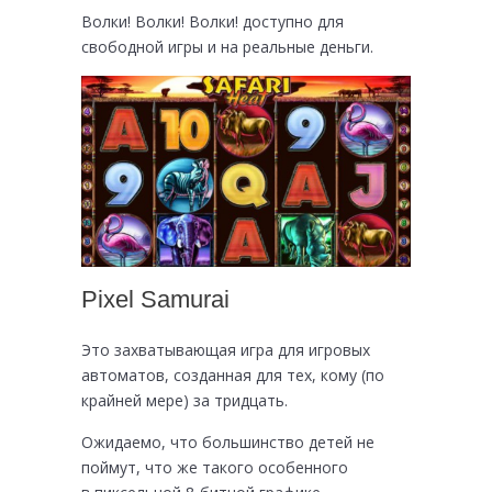
Волки! Волки! Волки! доступно для
свободной игры и на реальные деньги.
Pixel Samurai
Это захватывающая игра для игровых
автоматов, созданная для тех, кому (по
крайней мере) за тридцать.
Ожидаемо, что большинство детей не
поймут, что же такого особенного