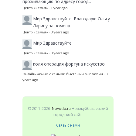
проживающию по адресу город...
Центр «Семья»
·
1 year ago
Мир
Здравствуйте. Благодарю Ольгу
Ларину за помощь.
Центр «Семья»
·
3 years ago
Мир
Здравствуйте.
Центр «Семья»
·
3 years ago
коля
операция фортуна искусство
Онлайн-казино с самыми быстрыми выплатами
·
3
years ago
© 2011-2026–
Novodo.ru
Новокуйбышевский
городской сайт.
Связь с нами