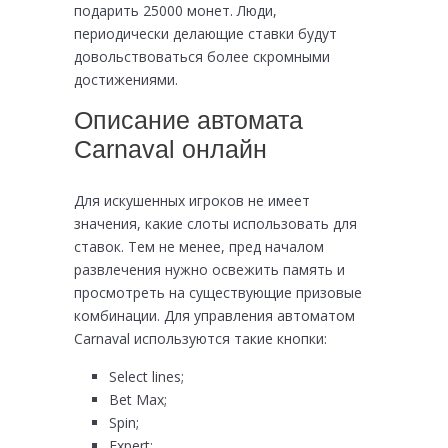
подарить 25000 монет. Люди,
периодически делающие ставки будут
довольствоваться более скромными
достижениями.
Описание автомата
Carnaval онлайн
Для искушенных игроков не имеет
значения, какие слоты использовать для
ставок. Тем не менее, пред началом
развлечения нужно освежить память и
просмотреть на существующие призовые
комбинации. Для управления автоматом
Carnaval используются такие кнопки:
Select lines;
Bet Max;
Spin;
Expert;