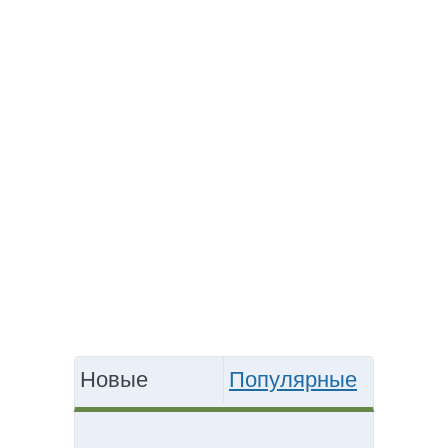
Новые
Популярные