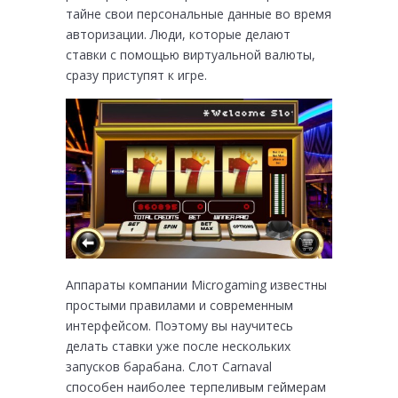
тайне свои персональные данные во время
авторизации. Люди, которые делают
ставки с помощью виртуальной валюты,
сразу приступят к игре.
Аппараты компании Microgaming известны
простыми правилами и современным
интерфейсом. Поэтому вы научитесь
делать ставки уже после нескольких
запусков барабана. Слот Carnaval
способен наиболее терпеливым геймерам