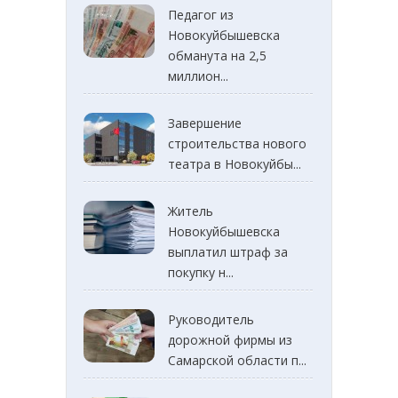
Педагог из
Новокуйбышевска
обманута на 2,5
миллион...
Завершение
строительства нового
театра в Новокуйбы...
Житель
Новокуйбышевска
выплатил штраф за
покупку н...
Руководитель
дорожной фирмы из
Самарской области п...