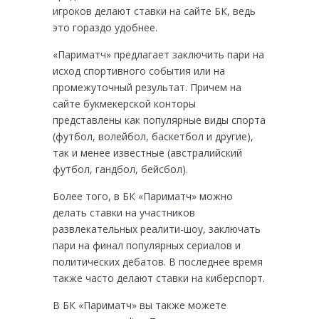
игроков делают ставки на сайте БК, ведь
это гораздо удобнее.
«Париматч» предлагает заключить пари на
исход спортивного события или на
промежуточный результат. Причем на
сайте букмекерской конторы
представлены как популярные виды спорта
(футбол, волейбол, баскетбол и другие),
так и менее известные (австралийский
футбол, гандбол, бейсбол).
Более того, в БК «Париматч» можно
делать ставки на участников
развлекательных реалити-шоу, заключать
пари на финал популярных сериалов и
политических дебатов. В последнее время
также часто делают ставки на киберспорт.
В БК «Париматч» вы также можете