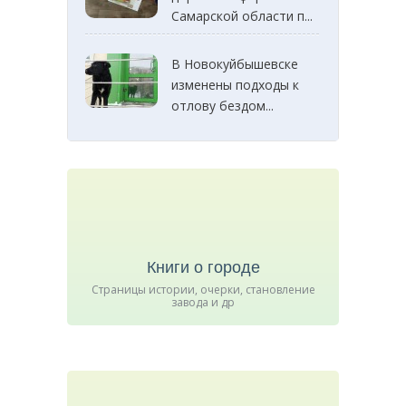
Самарской области п...
В Новокуйбышевске
изменены подходы к
отлову бездом...
Книги о городе
Страницы истории, очерки, становление
завода и др