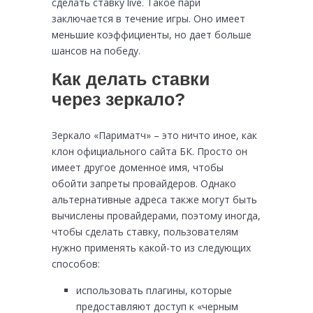
сделать ставку live. Такое пари
заключается в течение игры. Оно имеет
меньшие коэффициенты, но дает больше
шансов на победу.
Как делать ставки
через зеркало?
Зеркало «Париматч» – это ничто иное, как
клон официального сайта БК. Просто он
имеет другое доменное имя, чтобы
обойти запреты провайдеров. Однако
альтернативные адреса также могут быть
вычислены провайдерами, поэтому иногда,
чтобы сделать ставку, пользователям
нужно применять какой-то из следующих
способов:
использовать плагины, которые
предоставляют доступ к «черным