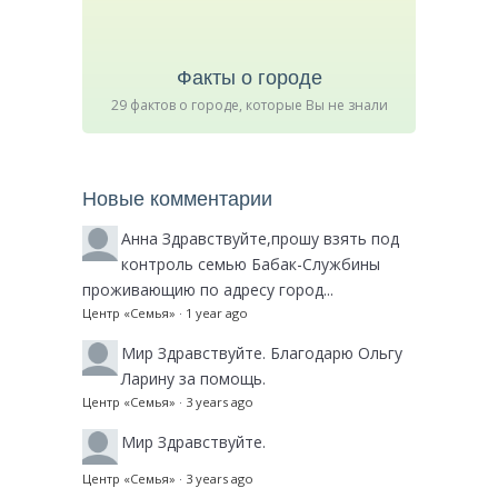
Факты о городе
29 фактов о городе, которые Вы не знали
Новые комментарии
Анна
Здравствуйте,прошу взять под
контроль семью Бабак-Службины
проживающию по адресу город...
Центр «Семья»
·
1 year ago
Мир
Здравствуйте. Благодарю Ольгу
Ларину за помощь.
Центр «Семья»
·
3 years ago
Мир
Здравствуйте.
Центр «Семья»
·
3 years ago