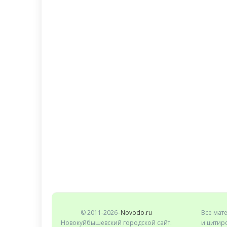
© 2011-2026–
Novodo.ru
Все мат
Новокуйбышевский городской сайт.
и цитиро