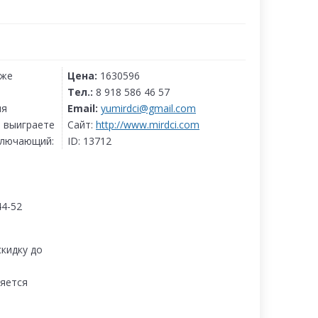
иже
Цена:
1630596
Тел.:
8 918 586 46 57
ля
Email:
yumirdci@gmail.com
и выиграете
Сайт:
http://www.mirdci.com
включающий:
ID:
13712
44-52
кидку до
няется