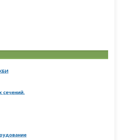
ЖБИ
 сечений.
рудование