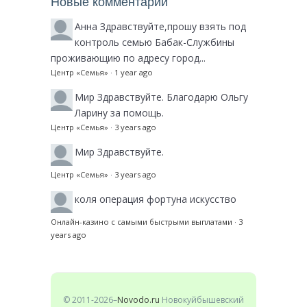
Новые комментарии
Анна
Здравствуйте,прошу взять под
контроль семью Бабак-Службины
проживающию по адресу город...
Центр «Семья»
·
1 year ago
Мир
Здравствуйте. Благодарю Ольгу
Ларину за помощь.
Центр «Семья»
·
3 years ago
Мир
Здравствуйте.
Центр «Семья»
·
3 years ago
коля
операция фортуна искусство
Онлайн-казино с самыми быстрыми выплатами
·
3
years ago
© 2011-2026–
Novodo.ru
Новокуйбышевский