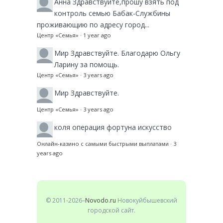
Анна
Здравствуйте,прошу взять под
контроль семью Бабак-Службины
проживающию по адресу город...
Центр «Семья»
·
1 year ago
Мир
Здравствуйте. Благодарю Ольгу
Ларину за помощь.
Центр «Семья»
·
3 years ago
Мир
Здравствуйте.
Центр «Семья»
·
3 years ago
коля
операция фортуна искусство
Онлайн-казино с самыми быстрыми выплатами
·
3
years ago
© 2011-2026–
Novodo.ru
Новокуйбышевский
городской сайт.