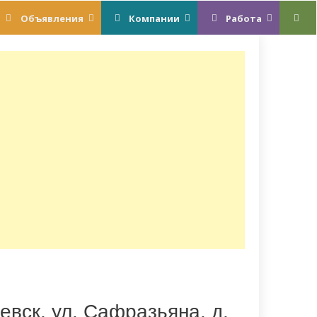
Объявления
Компании
Работа
евск, ул. Сафразьяна, д.