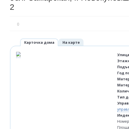
2
0
Карточка дома
На карте
Улиц
Этаж
Подъ
Год п
Мате
Матер
Колич
Тип д
Упра
управ
Инде
Номер
Площад