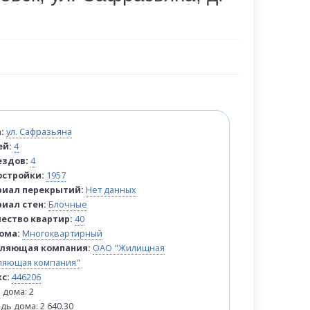
а:
ул. Сафразьяна
ей:
4
ездов:
4
остройки:
1957
риал перекрытий:
Нет данных
иал стен:
Блочные
ество квартир:
40
ома:
Многоквартирный
вляющая компания:
ОАО "Жилищная
ляющая компания"
кс:
446206
 дома: 2
ь дома: 2 640.30