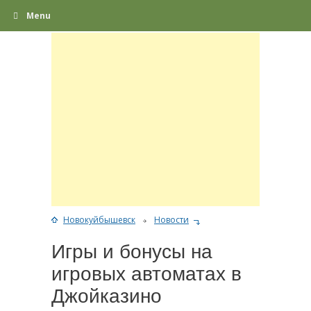
Menu
Новокуйбышевск
Новости
Игры и бонусы на
игровых автоматах в
Джойказино