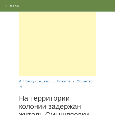
Menu
Новокуйбышевск
Новости
Общество
На территории
колонии задержан
житель Смышляевки