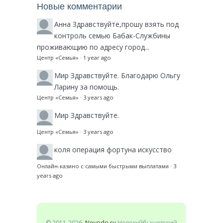
Новые комментарии
Анна
Здравствуйте,прошу взять под
контроль семью Бабак-Службины
проживающию по адресу город...
Центр «Семья»
·
1 year ago
Мир
Здравствуйте. Благодарю Ольгу
Ларину за помощь.
Центр «Семья»
·
3 years ago
Мир
Здравствуйте.
Центр «Семья»
·
3 years ago
коля
операция фортуна искусство
Онлайн-казино с самыми быстрыми выплатами
·
3
years ago
© 2011-2026–
Novodo.ru
Новокуйбышевский