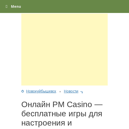
Menu
Новокуйбышевск
Новости
Онлайн PM Casino —
бесплатные игры для
настроения и