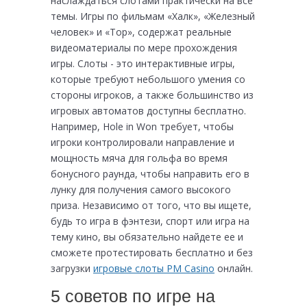
наслаждаться слотами практически на все
темы. Игры по фильмам «Халк», «Железный
человек» и «Тор», содержат реальные
видеоматериалы по мере прохождения
игры. Слоты - это интерактивные игры,
которые требуют небольшого умения со
стороны игроков, а также большинство из
игровых автоматов доступны бесплатно.
Например, Hole in Won требует, чтобы
игроки контролировали направление и
мощность мяча для гольфа во время
бонусного раунда, чтобы направить его в
лунку для получения самого высокого
приза. Независимо от того, что вы ищете,
будь то игра в фэнтези, спорт или игра на
тему кино, вы обязательно найдете ее и
сможете протестировать бесплатно и без
загрузки
игровые слоты PM Casino
онлайн.
5 советов по игре на