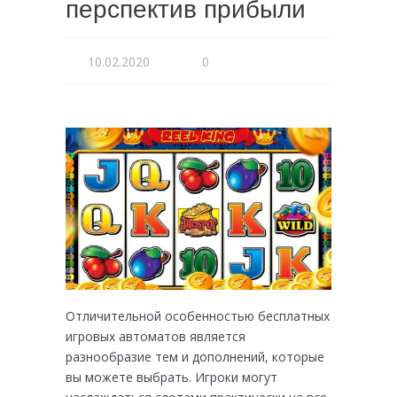
перспектив прибыли
10.02.2020
0
Отличительной особенностью бесплатных
игровых автоматов является
разнообразие тем и дополнений, которые
вы можете выбрать. Игроки могут