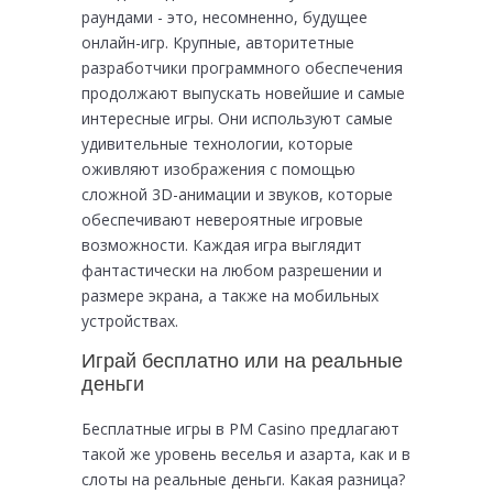
раундами - это, несомненно, будущее
онлайн-игр. Крупные, авторитетные
разработчики программного обеспечения
продолжают выпускать новейшие и самые
интересные игры. Они используют самые
удивительные технологии, которые
оживляют изображения с помощью
сложной 3D-анимации и звуков, которые
обеспечивают невероятные игровые
возможности. Каждая игра выглядит
фантастически на любом разрешении и
размере экрана, а также на мобильных
устройствах.
Играй бесплатно или на реальные
деньги
Бесплатные игры в PM Casino предлагают
такой же уровень веселья и азарта, как и в
слоты на реальные деньги. Какая разница?