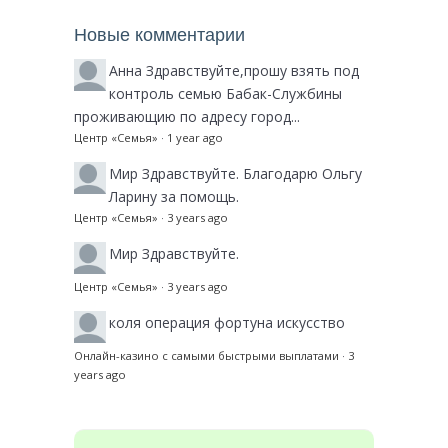
Новые комментарии
Анна
Здравствуйте,прошу взять под
контроль семью Бабак-Службины
проживающию по адресу город...
Центр «Семья»
·
1 year ago
Мир
Здравствуйте. Благодарю Ольгу
Ларину за помощь.
Центр «Семья»
·
3 years ago
Мир
Здравствуйте.
Центр «Семья»
·
3 years ago
коля
операция фортуна искусство
Онлайн-казино с самыми быстрыми выплатами
·
3
years ago