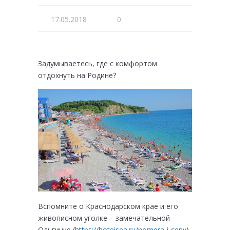
17.05.2018
0
Задумываетесь, где с комфортом
отдохнуть на Родине?
Вспомните о Краснодарском крае и его
живописном уголке – замечательной
Ольгинке (
https://hoteisea.ru/nomera-i-ceny
).