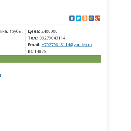
кна, трубы,
Цена:
2400000
Тел.:
89279043114
Email:
+79279043114@yandex.ru
ID:
14876
м