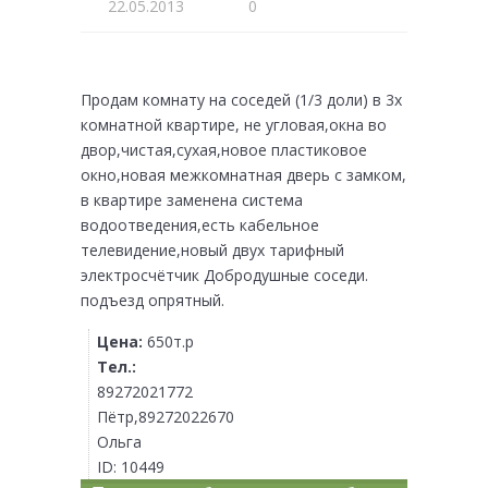
22.05.2013
0
Продам комнату на соседей (1/3 доли) в 3х
комнатной квартире, не угловая,окна во
двор,чистая,сухая,новое пластиковое
окно,новая межкомнатная дверь с замком,
в квартире заменена система
водоотведения,есть кабельное
телевидение,новый двух тарифный
электросчётчик Добродушные соседи.
подъезд опрятный.
Цена:
650т.р
Тел.:
89272021772
Пётр,89272022670
Ольга
ID:
10449