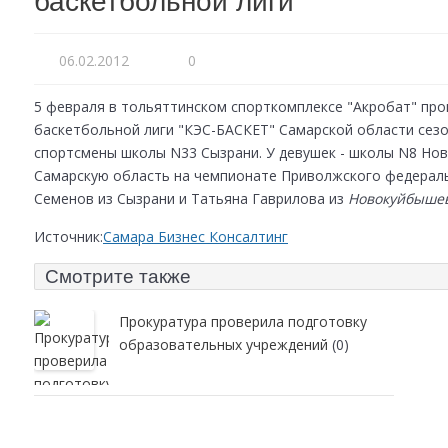
баскетбольной лиги
06.02.2012
0
5 февраля в тольяттинском спорткомплексе "Акробат" пр
баскетбольной лиги "КЭС-БАСКЕТ" Самарской области сезо
спортсмены школы N33 Сызрани. У девушек - школы N8 Нов
Самарскую область на чемпионате Приволжского федераль
Семенов из Сызрани и Татьяна Гаврилова из
Новокуйбыше
Источник:
Самара Бизнес Консалтинг
Смотрите также
Прокуратура проверила подготовку
образовательных учреждений
(0)