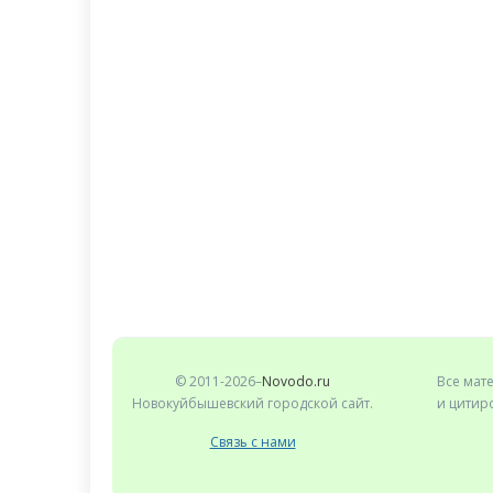
© 2011-2026–
Novodo.ru
Все мат
Новокуйбышевский городской сайт.
и цитиро
Связь с нами