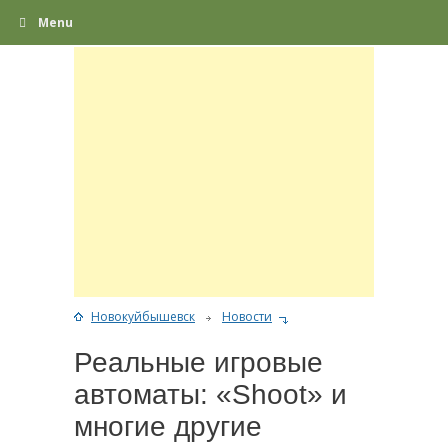
Menu
Новокуйбышевск
Новости
Реальные игровые
автоматы: «Shoot» и
многие другие