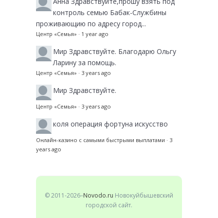
Анна
Здравствуйте,прошу взять под
контроль семью Бабак-Службины
проживающию по адресу город...
Центр «Семья»
·
1 year ago
Мир
Здравствуйте. Благодарю Ольгу
Ларину за помощь.
Центр «Семья»
·
3 years ago
Мир
Здравствуйте.
Центр «Семья»
·
3 years ago
коля
операция фортуна искусство
Онлайн-казино с самыми быстрыми выплатами
·
3
years ago
© 2011-2026–
Novodo.ru
Новокуйбышевский
городской сайт.