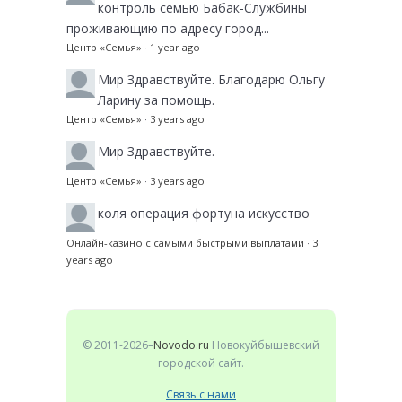
контроль семью Бабак-Службины
проживающию по адресу город...
Центр «Семья»
·
1 year ago
Мир
Здравствуйте. Благодарю Ольгу
Ларину за помощь.
Центр «Семья»
·
3 years ago
Мир
Здравствуйте.
Центр «Семья»
·
3 years ago
коля
операция фортуна искусство
Онлайн-казино с самыми быстрыми выплатами
·
3
years ago
© 2011-2026–
Novodo.ru
Новокуйбышевский
городской сайт.
Связь с нами