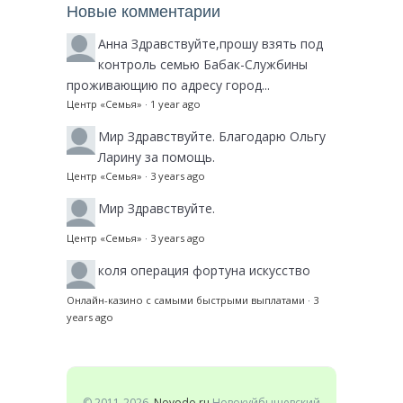
Новые комментарии
Анна
Здравствуйте,прошу взять под
контроль семью Бабак-Службины
проживающию по адресу город...
Центр «Семья»
·
1 year ago
Мир
Здравствуйте. Благодарю Ольгу
Ларину за помощь.
Центр «Семья»
·
3 years ago
Мир
Здравствуйте.
Центр «Семья»
·
3 years ago
коля
операция фортуна искусство
Онлайн-казино с самыми быстрыми выплатами
·
3
years ago
© 2011-2026–
Novodo.ru
Новокуйбышевский