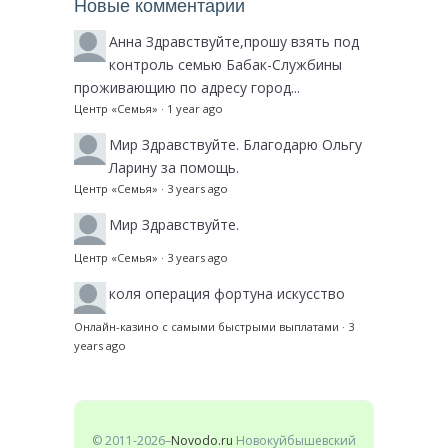
Новые комментарии
Анна
Здравствуйте,прошу взять под
контроль семью Бабак-Службины
проживающию по адресу город...
Центр «Семья»
·
1 year ago
Мир
Здравствуйте. Благодарю Ольгу
Ларину за помощь.
Центр «Семья»
·
3 years ago
Мир
Здравствуйте.
Центр «Семья»
·
3 years ago
коля
операция фортуна искусство
Онлайн-казино с самыми быстрыми выплатами
·
3
years ago
© 2011-2026–
Novodo.ru
Новокуйбышевский