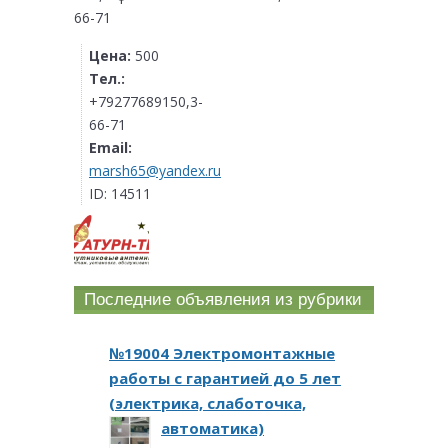
66-71
Цена:
500
Тел.:
+79277689150,3-
66-71
Email:
marsh65@yandex.ru
ID:
14511
Последние объявления из рубрики
№19004 Электромонтажные
работы с гарантией до 5 лет
(электрика, слаботочка,
автоматика)