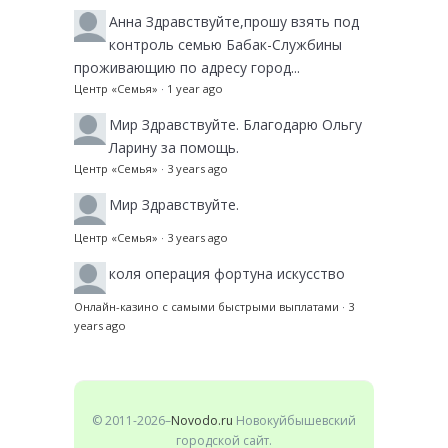
Анна
Здравствуйте,прошу взять под
контроль семью Бабак-Службины
проживающию по адресу город...
Центр «Семья»
·
1 year ago
Мир
Здравствуйте. Благодарю Ольгу
Ларину за помощь.
Центр «Семья»
·
3 years ago
Мир
Здравствуйте.
Центр «Семья»
·
3 years ago
коля
операция фортуна искусство
Онлайн-казино с самыми быстрыми выплатами
·
3
years ago
© 2011-2026–
Novodo.ru
Новокуйбышевский
городской сайт.