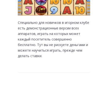
Специально для новичков в игорном клубе
есть демонстрационные версии всех
аппаратов, играть на которых может
каждый посетитель совершенно
бесплатно. Тут вы не рискуете деньгами и
можете научиться играть, прежде чем
делать ставки.