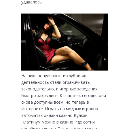
удавалось.
На пике популярности клубов их
деятельность стали ограничивать
законодательно, и игорные заведения
быстро закрылись. К счастью, сегодня они
снова доступны всем, но теперь в
Интернете. Играть на модных игровых
автоматах онлайн казино Вулкан
Платинум можно в казино, где сотни
новейших слотов. Тут вас ждет много