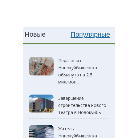
Новые
Популярные
Педагог из
Новокуйбышевска
обманута на 2,5
миллион...
Завершение
строительства нового
театра в Новокуйбы...
Житель
Новокуйбышевска