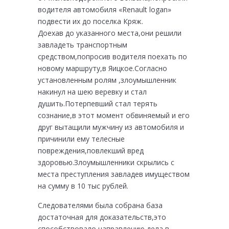
водителя автомобиля «Renault logan»
подвести их до поселка Кряж.
Доехав до указанного места,они решили
завладеть транспортным
средством,попросив водителя поехать по
новому маршруту,в Яицкое.Согласно
установленным ролям ,злоумышленник
накинул на шею веревку и стал
душить.Потерпевший стал терять
сознание,в этот момент обвиняемый и его
друг вытащили мужчину из автомобиля и
причинили ему телесные
повреждения,повлекший вред
здоровью.Злоумышленники скрылись с
места преступления завладев имуществом
на сумму в 10 тыс рублей.
Следователями была собрана база
достаточная для доказательств,это
способствовало направлению дела в