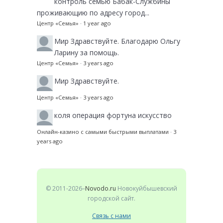
контроль семью Бабак-Службины
проживающию по адресу город...
Центр «Семья»
·
1 year ago
Мир
Здравствуйте. Благодарю Ольгу
Ларину за помощь.
Центр «Семья»
·
3 years ago
Мир
Здравствуйте.
Центр «Семья»
·
3 years ago
коля
операция фортуна искусство
Онлайн-казино с самыми быстрыми выплатами
·
3
years ago
© 2011-2026–
Novodo.ru
Новокуйбышевский
городской сайт.
Связь с нами