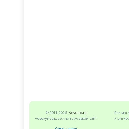
© 2011-2026–
Novodo.ru
Все мат
Новокуйбышевский городской сайт.
и цитиро
Связь с нами