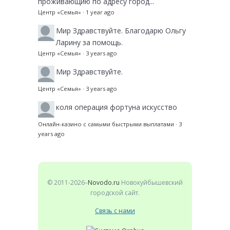
проживающию по адресу город...
Центр «Семья»
·
1 year ago
Мир
Здравствуйте. Благодарю Ольгу
Ларину за помощь.
Центр «Семья»
·
3 years ago
Мир
Здравствуйте.
Центр «Семья»
·
3 years ago
коля
операция фортуна искусство
Онлайн-казино с самыми быстрыми выплатами
·
3
years ago
© 2011-2026–
Novodo.ru
Новокуйбышевский
городской сайт.
Связь с нами