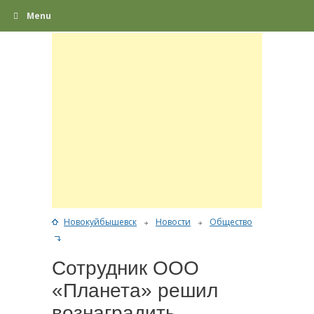
Menu
Новокуйбышевск
Новости
Общество
Сотрудник ООО
«Планета» решил
вознаградить