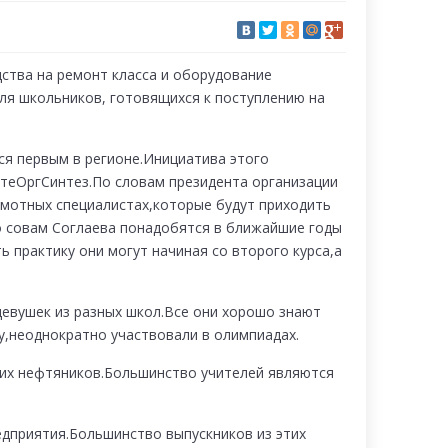
ства на ремонт класса и оборудование
ля школьников, готовящихся к поступлению на
ся первым в регионе.
Инициатива этого
еОргСинтез.По словам президента организации
амотных специалистах,которые будут приходить
 совам Соглаева понадобятся в ближайшие годы
ь практику они могут начиная со второго курса,а
девушек из разных школ.Все они хорошо знают
,неоднократно участвовали в олимпиадах.
щих нефтяников.Большинство учителей являются
едприятия.Большинство выпускников из этих