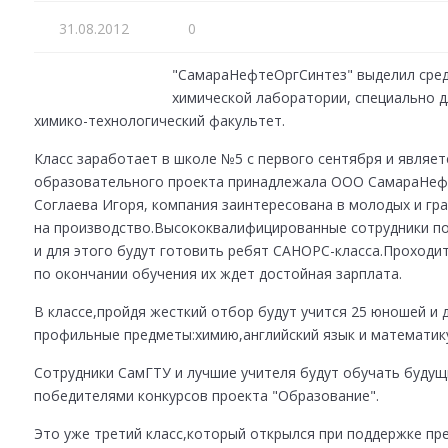
31.08.2012
0
"СамараНефтеОргСинтез" выделил сред
химической лаборатории, специально д
химико-технологический факультет.
Класс заработает в школе №5 с первого сентября и являет
образовательного проекта принадлежала ООО СамараНефт
Соглаева Игоря, компания заинтересована в молодых и гр
на производство.Высококвалифицированные сотрудники по
и для этого будут готовить ребят САНОРС-класса.Проходит
по окончании обучения их ждет достойная зарплата.
В классе,пройдя жесткий отбор будут учится 25 юношей и 
профильные предметы:химию,английский язык и математику
Сотрудники СамГТУ и лучшие учителя будут обучать буду
победителями конкурсов проекта "Образование".
Это уже третий класс,который открылся при поддержке пр