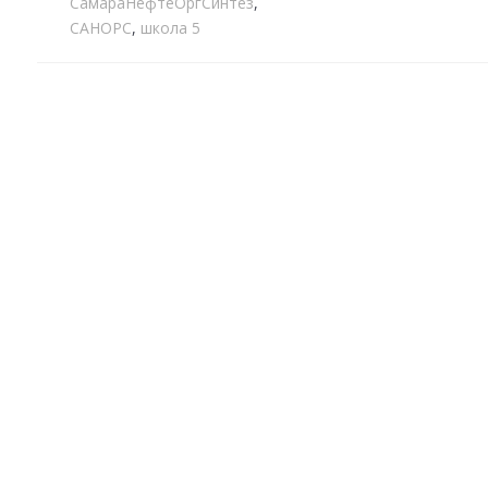
СамараНефтеОргСинтез
,
САНОРС
,
школа 5