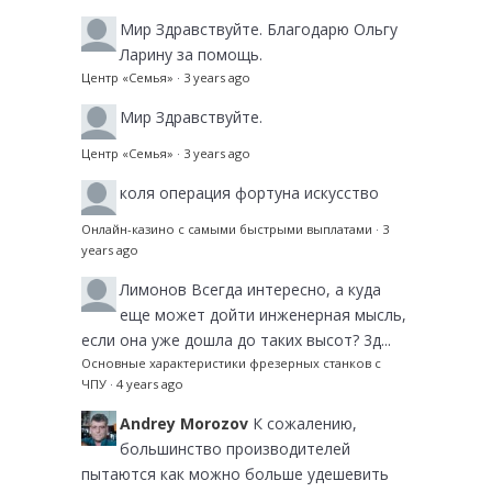
Мир
Здравствуйте. Благодарю Ольгу
Ларину за помощь.
Центр «Семья»
·
3 years ago
Мир
Здравствуйте.
Центр «Семья»
·
3 years ago
коля
операция фортуна искусство
Онлайн-казино с самыми быстрыми выплатами
·
3
years ago
Лимонов
Всегда интересно, а куда
еще может дойти инженерная мысль,
если она уже дошла до таких высот? 3д...
Основные характеристики фрезерных станков с
ЧПУ
·
4 years ago
Andrey Morozov
К сожалению,
большинство производителей
пытаются как можно больше удешевить