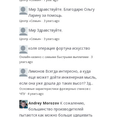
Мир
Здравствуйте. Благодарю Ольгу
Ларину за помощь.
Центр «Семья»
·
3 years ago
Мир
Здравствуйте.
Центр «Семья»
·
3 years ago
коля
операция фортуна искусство
Онлайн-казино с самыми быстрыми выплатами
·
3
years ago
Лимонов
Всегда интересно, а куда
еще может дойти инженерная мысль,
если она уже дошла до таких высот? 3д...
Основные характеристики фрезерных станков с
ЧПУ
·
4 years ago
Andrey Morozov
К сожалению,
большинство производителей
пытаются как можно больше удешевить