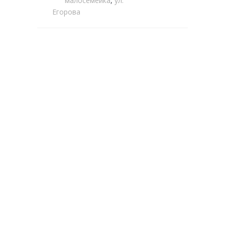
малосемейка
,
ул.
Егорова