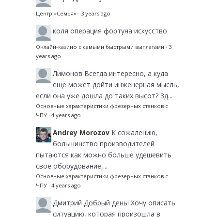
Центр «Семья»
·
3 years ago
коля
операция фортуна искусство
Онлайн-казино с самыми быстрыми выплатами
·
3
years ago
Лимонов
Всегда интересно, а куда
еще может дойти инженерная мысль,
если она уже дошла до таких высот? 3д...
Основные характеристики фрезерных станков с
ЧПУ
·
4 years ago
Andrey Morozov
К сожалению,
большинство производителей
пытаются как можно больше удешевить
свое оборудование,...
Основные характеристики фрезерных станков с
ЧПУ
·
4 years ago
Дмитрий
Добрый день! Хочу описать
ситуацию, которая произошла в